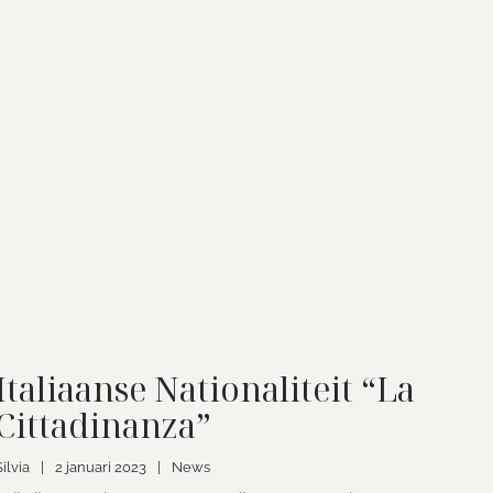
Italiaanse Nationaliteit “La
Cittadinanza”
Silvia
|
2 januari 2023
|
News