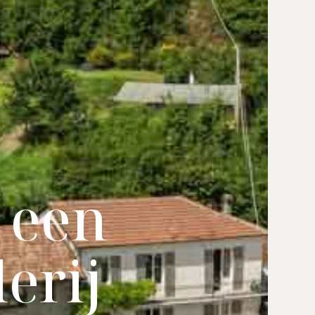
 een
erij