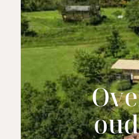
Ove
oud