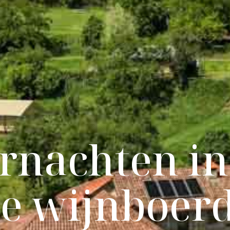
rnachten in
e wijnboerd