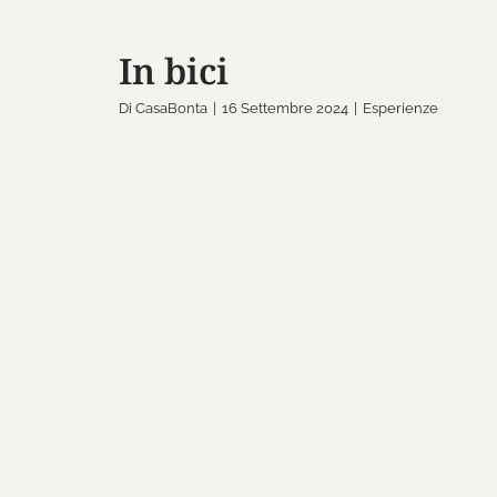
In bici
Di
CasaBonta
|
16 Settembre 2024
|
Esperienze
Caccia al tart
Esperienze