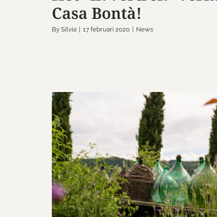
Casa Bontà!
By
Silvia
|
17 februari 2020
|
News
De Italiaanse Ma
(Damigiana
News