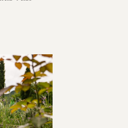
ndfles
)