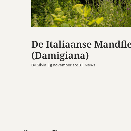
De Italiaanse Mandfl
(Damigiana)
By
Silvia
|
5 november 2018
|
News