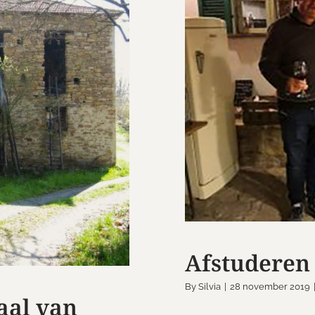
Afstuderen
al van Casa
Afstuderen 
By
Silvia
|
28 november 2019
aal van