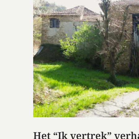
Het “Ik vertrek” verha
Bontà!
News
Het “Ik vertrek” verh